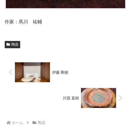
作家：馬川 祐輔
陶器
伊藤 剛俊
川淵 直樹
ホーム
陶器