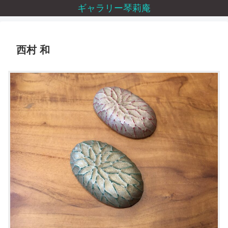
ギャラリー琴莉庵
西村 和