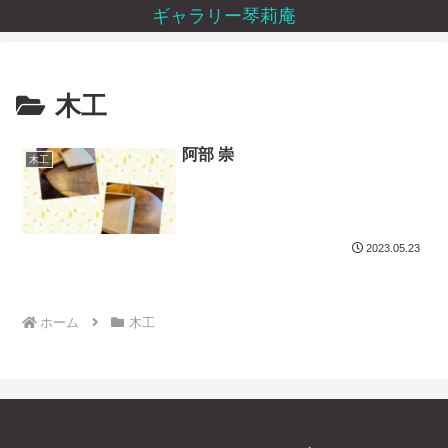
ギャラリー琴莉庵
木工
阿部 崇
木工
2023.05.23
ホーム
木工