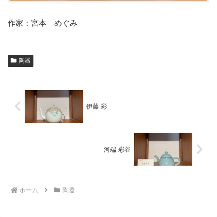
作家：宮本 めぐみ
陶器
伊藤 彩
河端 彩谷
ホーム
陶器