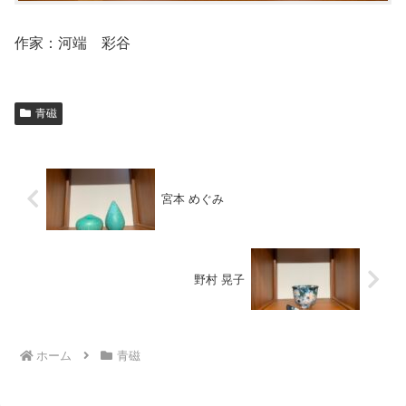
作家：河端 彩谷
青磁
宮本 めぐみ
野村 晃子
ホーム
青磁